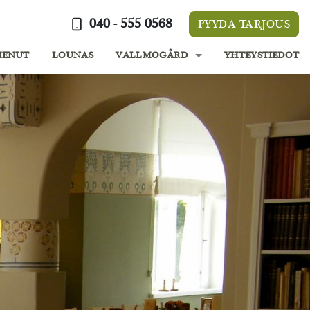
040 - 555 0568
PYYDÄ TARJOUS
MENUT
LOUNAS
VALLMOGÅRD
YHTEYSTIEDOT