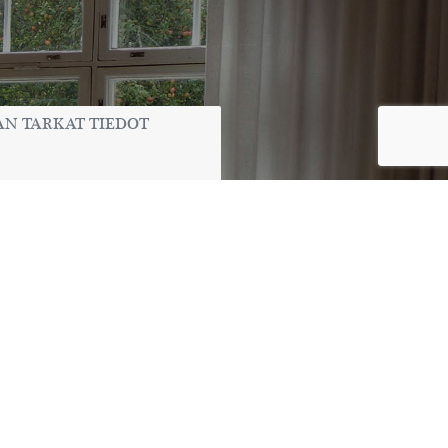
HETÄ
|
040 - 555 0568