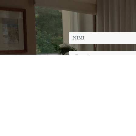
Lähettämällä tämän viesti
henkilötietojen käsittelyn.
Juhlapalvelu Premium Cateri