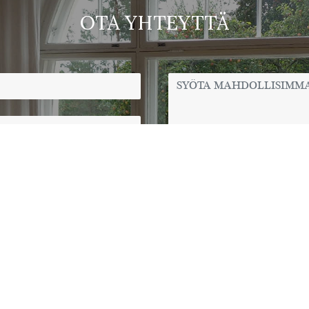
OTA YHTEYTTÄ
n hyväksyt antamiesi
LÄ
ng
|
Pehtorinkuja 3 02940 ESPOO
|
juhla@premiumcatering.fi