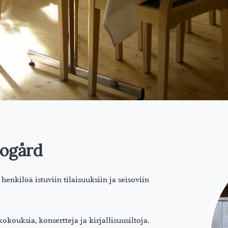
mogård
enkilöä istuviin tilaisuuksiin ja seisoviin
kokouksia, konsertteja ja kirjallisuusiltoja.