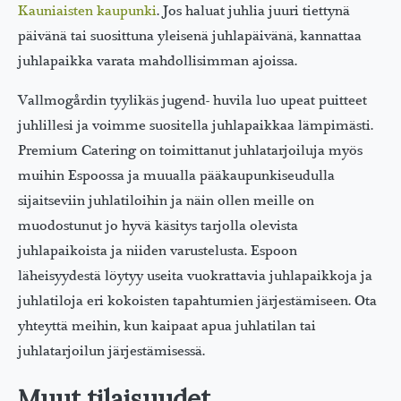
Kauniaisten kaupunki
. Jos haluat juhlia juuri tiettynä
päivänä tai suosittuna yleisenä juhlapäivänä, kannattaa
juhlapaikka varata mahdollisimman ajoissa.
Vallmogårdin tyylikäs jugend- huvila luo upeat puitteet
juhlillesi ja voimme suositella juhlapaikkaa lämpimästi.
Premium Catering on toimittanut juhlatarjoiluja myös
muihin Espoossa ja muualla pääkaupunkiseudulla
sijaitseviin juhlatiloihin ja näin ollen meille on
muodostunut jo hyvä käsitys tarjolla olevista
juhlapaikoista ja niiden varustelusta. Espoon
läheisyydestä löytyy useita vuokrattavia juhlapaikkoja ja
juhlatiloja eri kokoisten tapahtumien järjestämiseen. Ota
yhteyttä meihin, kun kaipaat apua juhlatilan tai
juhlatarjoilun järjestämisessä.
Muut tilaisuudet