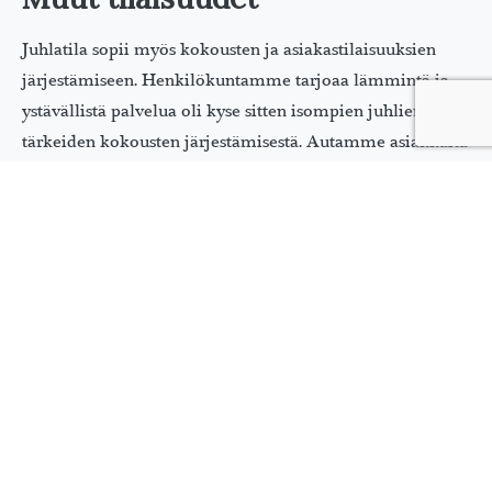
Juhlatila sopii myös kokousten ja asiakastilaisuuksien
järjestämiseen. Henkilökuntamme tarjoaa lämmintä ja
ystävällistä palvelua oli kyse sitten isompien juhlien tai
tärkeiden kokousten järjestämisestä. Autamme asiakkaita
tarvittaessa, ja voit olla varma, että paikalla on
ammattitaitoinen henkilökunta hoitamaan tilaisuutesi
tarpeita.
Sijainnin ansiosta, juhlapaikalle on helppo saapua niin
Espoosta kuin muualta pääkaupunkiseudulta.
KOKOUSTILA