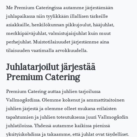
Me Premium Cateringissa autamme järjestämään
juhlapaikassa niin tyylikkään illallisen tärkeille
asiakkaille, henkilökunnan pikkujoulut, hääjuhlat,
merkkipäiväjuhlat, valmistujaisjuhlat kuin muut
perhejuhlat. Muistotilaisuudet järjestämme aina
tilaisuuden vaatimalla arvokkuudella.
Juhlatarjoilut järjestää
Premium Catering
Premium Catering auttaa juhlien tarjoilussa
Vallmogårdissa. Olemme kokenut ja ammattitaitoinen
juhlien järjestä ja olemme olleet mukana erilaisten
tapahtumien ja juhlien toteutuksessa juuri Vallmogårdin
juhlatiloissa. Yhdessä autamme kaikissa pienissä
yksityiskohdissa ja takaamme, että juhlat ovat täydelliset.