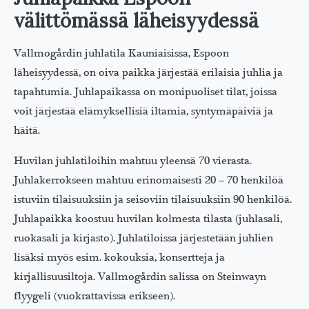
välittömässä läheisyydessä
Vallmogårdin juhlatila Kauniaisissa, Espoon
läheisyydessä, on oiva paikka järjestää erilaisia juhlia ja
tapahtumia. Juhlapaikassa on monipuoliset tilat, joissa
voit järjestää elämyksellisiä iltamia, syntymäpäiviä ja
häitä.
Huvilan juhlatiloihin mahtuu yleensä 70 vierasta.
Juhlakerrokseen mahtuu erinomaisesti 20 – 70 henkilöä
istuviin tilaisuuksiin ja seisoviin tilaisuuksiin 90 henkilöä.
Juhlapaikka koostuu huvilan kolmesta tilasta (juhlasali,
ruokasali ja kirjasto). Juhlatiloissa järjestetään juhlien
lisäksi myös esim. kokouksia, konsertteja ja
kirjallisuusiltoja. Vallmogårdin salissa on Steinwayn
flyygeli (vuokrattavissa erikseen).