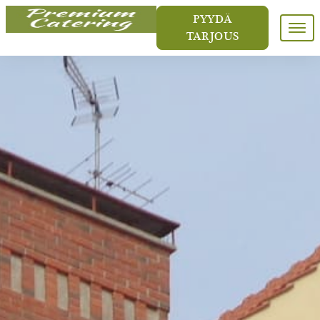
PYYDÄ
Meny
TARJOUS
ETUSIVU
CATERING & PITOPALVELU
YRITYSTILAISUUDET
HÄÄT
MENUT
LOUNAS
VALLMOGÅRD
Juhlatila
Kokoustila
YHTEYSTIEDOT