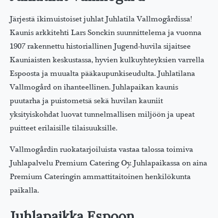
Järjestä ikimuistoiset juhlat Juhlatila Vallmogårdissa!
Kaunis arkkitehti Lars Sonckin suunnittelema ja vuonna
1907 rakennettu historiallinen Jugend-huvila sijaitsee
Kauniaisten keskustassa, hyvien kulkuyhteyksien varrella
Espoosta ja muualta pääkaupunkiseudulta. Juhlatilana
Vallmogård on ihanteellinen. Juhlapaikan kaunis
puutarha ja puistometsä sekä huvilan kauniit
yksityiskohdat luovat tunnelmallisen miljöön ja upeat
puitteet erilaisille tilaisuuksille.
Vallmogårdin ruokatarjoiluista vastaa talossa toimiva
Juhlapalvelu Premium Catering Oy. Juhlapaikassa on aina
Premium Cateringin ammattitaitoinen henkilökunta
paikalla.
Juhlapaikka Espoon