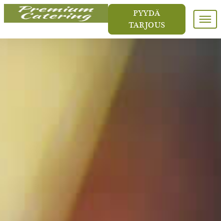
PYYDÄ
Meny
TARJOUS
ETUSIVU
CATERING & PITOPALVELU
YRITYSTILAISUUDET
HÄÄT
MENUT
LOUNAS
VALLMOGÅRD
Juhlatila
Kokoustila
YHTEYSTIEDOT