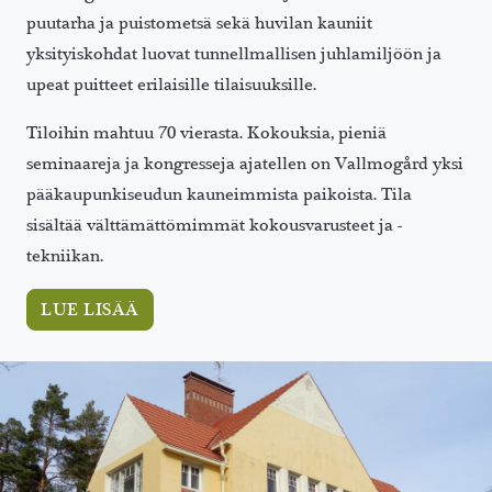
puutarha ja puistometsä sekä huvilan kauniit
yksityiskohdat luovat tunnellmallisen juhlamiljöön ja
upeat puitteet erilaisille tilaisuuksille.
Tiloihin mahtuu 70 vierasta. Kokouksia, pieniä
seminaareja ja kongresseja ajatellen on Vallmogård yksi
pääkaupunkiseudun kauneimmista paikoista. Tila
sisältää välttämättömimmät kokousvarusteet ja -
tekniikan.
LUE LISÄÄ