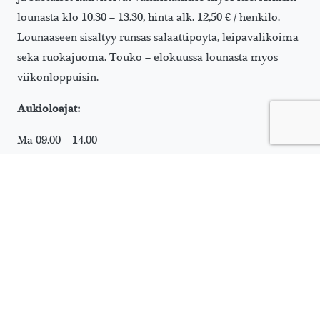
lounasta klo 10.30 – 13.30, hinta alk. 12,50 € / henkilö.
Lounaaseen sisältyy runsas salaattipöytä, leipävalikoima
sekä ruokajuoma. Touko – elokuussa lounasta myös
viikonloppuisin.
Aukioloajat:
Ma 09.00 – 14.00
Ti 09.00 – 14.00
Ke 09.00 – 14.00
To 09.00 – 14.00
Pe 09.00 – 14.00
La 10.00 – 16.00
Su Suljettu
VIIKON LOUNAS