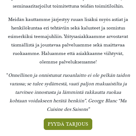
seminaaritarjoilut toimitettuna teidän toimitiloihin.
Meidän kauttamme järjestyy ruuan lisäksi myös astiat ja
henkilökuntaa eri tehtäviin sekä kalusteet ja somistus
esimerkiksi teemajuhliin. Yritysasiakkaamme arvostavat
täsmällistä ja joustavaa palveluamme sekä maittavaa
ruokaamme. Haluamme että asiakkaanne viihtyvät,
olemme palveluksessanne!
”
Onnellinen ja onnistunut ruoanlaitto ei ole pelkän taidon
varassa; se tulee sydämestä, vaati paljon makuaistilta ja
tarvitsee innostusta ja lämmintä rakkautta ruokaa
kohtaan voidakseen herätä henkiin”. George Blanc “Ma
Cuisine des Saisons”
PYYDÄ TARJOUS