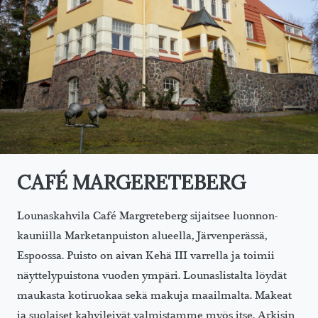
CAFÉ MARGERETEBERG
Lounaskahvila Café Margreteberg sijaitsee luonnon-
kauniilla Marketanpuiston alueella, Järvenperässä,
Espoossa. Puisto on aivan Kehä III varrella ja toimii
näyttelypuistona vuoden ympäri. Lounaslistalta löydät
maukasta kotiruokaa sekä makuja maailmalta. Makeat
ja suolaiset kahvileivät valmistamme myös itse. Arkisin