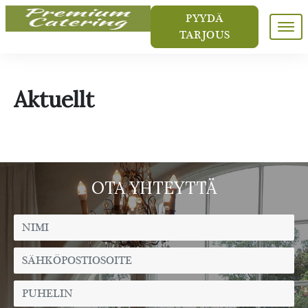
PYYDÄ
Meny
TARJOUS
ETUSIVU
Aktuellt
CATERING & PITOPALVELU
YRITYSTILAISUUDET
HÄÄT
MENUT
OTA YHTEYTTÄ
LOUNAS
VALLMOGÅRD
Juhlatila
Kokoustila
YHTEYSTIEDOT